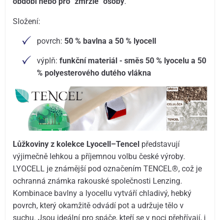
období nebo pro "zmrzlé" osoby
.
Složení:
povrch:
50 % bavlna a 50 % lyocell
výplň:
funkční materiál - směs 50 % lyocelu a 50
% polyesterového dutého vlákna
Lůžkoviny z kolekce Lyocell–Tencel
představují
výjimečně lehkou a příjemnou volbu české výroby.
LYOCELL je známější pod označením TENCEL®, což je
ochranná známka rakouské společnosti Lenzing.
Kombinace bavlny a lyocellu vytváří chladivý, hebký
povrch, který okamžitě odvádí pot a udržuje tělo v
suchu. Jsou ideální pro spáče, kteří se v noci přehřívají, i