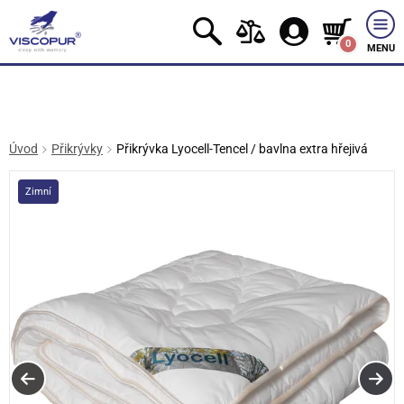
0
MENU
Úvod
Přikrývky
Přikrývka Lyocell-Tencel / bavlna extra hřejivá
Zimní