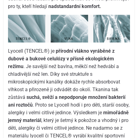
pro ty, kteří hledají
nadstandardní komfort.
Lyocell (TENCEL®) je
přírodní vlákno vyráběné z
dubové a bukové celulózy v přísně ekologickém
režimu
. Je savější než bavlna, měkčí než hedvábí a
chladivější než len. Díky své struktuře s
mikroskopickými kanálky dokáže rychle absorbovat
vlhkost a přirozeně ji odvádět do okolí. Tkanina tak
zůstává
suchá, svěží a nepodporuje množení bakterií
ani roztočů
. Proto se Lyocell hodí i pro děti, starší osoby,
alergiky i velmi citlivé jedince.
Výsledkem je
mimořádně
jemný materiál
, který je šetrný k pokožce a vhodný i pro
děti, alergiky či velmi citlivé jedince. Ne nadarmo se z
materiálu lyocell či TENCEL® vyrábí kvalitní sportovní