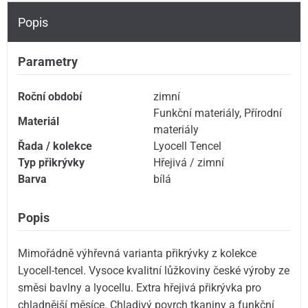
Popis
Parametry
Roční období
zimní
Funkční materiály
,
Přírodní
Materiál
materiály
Řada / kolekce
Lyocell Tencel
Typ přikrývky
Hřejivá / zimní
Barva
bílá
Popis
Mimořádně výhřevná varianta přikrývky z kolekce
Lyocell-tencel. Vysoce kvalitní lůžkoviny české výroby ze
směsi bavlny a lyocellu. Extra hřejivá přikrývka pro
chladnější měsíce. Chladivý povrch tkaniny a funkční