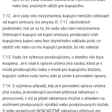
nebo bez značných obtíží pro kupujícího.
7.12. Je-li vada věci nevýznamná, kupující nemůže odstoupit
od kupní smlouvy (ve smyslu čl. 7.11. obchodních
podmínek); má se za to, že vada věci není nevýznamná.
Odstoupí-li kupující od kupní smlouvy, prodávající vrátí
kupujícímu kupní cenu bez zbytečného odkladu poté, co
obdrží věc nebo co mu kupující prokáže, že věc odeslal.
7.13. Vadu lze vytknout prodávajícímu, u kterého věc byla
koupena. Je-li však k opravě určena jiná osoba, která je v
místě prodávajícího nebo v místě pro kupujícího bližším,
kupující vytkne vadu tomu, kdo je určen k provedení opravy.
7.14. S výjimkou případů, kdy je k provedení opravy určena
jiná osoba, je prodávající povinen přijmout reklamaci v
provozovně, v níž je přijetí reklamace možné s ohledem na
sortiment prodávaných výrobků nebo poskytovaných služeb.
V sídle společnosti NENÍ MOŽNÉ reklamaci přijmout ani