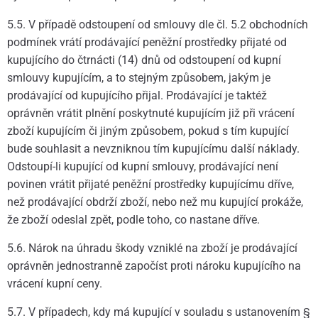
5.5. V případě odstoupení od smlouvy dle čl. 5.2 obchodních
podmínek vrátí prodávající peněžní prostředky přijaté od
kupujícího do čtrnácti (14) dnů od odstoupení od kupní
smlouvy kupujícím, a to stejným způsobem, jakým je
prodávající od kupujícího přijal. Prodávající je taktéž
oprávněn vrátit plnění poskytnuté kupujícím již při vrácení
zboží kupujícím či jiným způsobem, pokud s tím kupující
bude souhlasit a nevzniknou tím kupujícímu další náklady.
Odstoupí-li kupující od kupní smlouvy, prodávající není
povinen vrátit přijaté peněžní prostředky kupujícímu dříve,
než prodávající obdrží zboží, nebo než mu kupující prokáže,
že zboží odeslal zpět, podle toho, co nastane dříve.
5.6. Nárok na úhradu škody vzniklé na zboží je prodávající
oprávněn jednostranně započíst proti nároku kupujícího na
vrácení kupní ceny.
5.7. V případech, kdy má kupující v souladu s ustanovením §