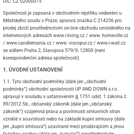
DIČ: CZ 02000075
Společnost je zapsaná v obchodním rejstříku vedeném u
Městského soudu v Praze, spisová značka C 214236 pro
prodej zboží prostřednictvím on-line obchodu umístěného na
internetových adresách www.i-living.cz / www. homeville.cz
/ www.candlemania.cz / www. viscopur.cz / www.i-wall.cz
se sídlem Praha 2, Slavojova 579/9, 12800 (není
korespondenční adresa společnosti)
1. ÚVODNÍ USTANOVENÍ
1.1. Tyto obchodní podmínky (dále jen „obchodní
podmínky“) obchodní společnosti UP AND DOWN s.r.o.
upravují v souladu s ustanovením § 1751 odst. 1 zákona č.
89/2012 Sb., občanský zákoník (dále jen „občanský
zákoník“) vzájemná práva a povinnosti smluvních stran
vzniklé v souvislosti nebo na základě kupní smlouvy (dále
jen „kupní smlouva“) uzavírané mezi prodávajícím a jinou
fyzickou osobou (dále jen „kupující“) prostřednictvím