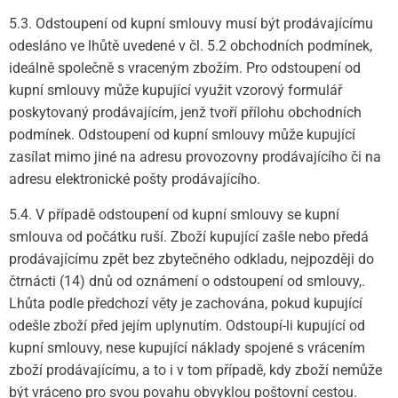
5.3. Odstoupení od kupní smlouvy musí být prodávajícímu
odesláno ve lhůtě uvedené v čl. 5.2 obchodních podmínek,
ideálně společně s vraceným zbožím. Pro odstoupení od
kupní smlouvy může kupující využit vzorový formulář
poskytovaný prodávajícím, jenž tvoří přílohu obchodních
podmínek. Odstoupení od kupní smlouvy může kupující
zasílat mimo jiné na adresu provozovny prodávajícího či na
adresu elektronické pošty prodávajícího.
5.4. V případě odstoupení od kupní smlouvy se kupní
smlouva od počátku ruší. Zboží kupující zašle nebo předá
prodávajícímu zpět bez zbytečného odkladu, nejpozději do
čtrnácti (14) dnů od oznámení o odstoupení od smlouvy,.
Lhůta podle předchozí věty je zachována, pokud kupující
odešle zboží před jejím uplynutím. Odstoupí-li kupující od
kupní smlouvy, nese kupující náklady spojené s vrácením
zboží prodávajícímu, a to i v tom případě, kdy zboží nemůže
být vráceno pro svou povahu obvyklou poštovní cestou.