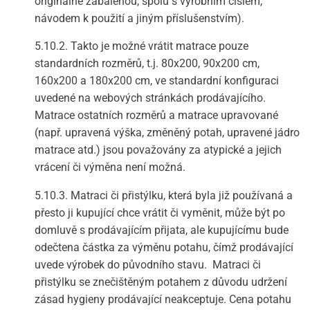
originálně zabalenou, spolu s výrobním číslem,
návodem k použití a jiným příslušenstvím).
5.10.2. Takto je možné vrátit matrace pouze
standardních rozměrů, t.j. 80x200, 90x200 cm,
160x200 a 180x200 cm, ve standardní konfiguraci
uvedené na webových stránkách prodávajícího.
Matrace ostatních rozměrů a matrace upravované
(např. upravená výška, změněný potah, upravené jádro
matrace atd.) jsou považovány za atypické a jejich
vrácení či výměna není možná.
5.10.3. Matraci či přistýlku, která byla již používaná a
přesto ji kupující chce vrátit či vyměnit, může být po
domluvě s prodávajícím přijata, ale kupujícímu bude
odečtena částka za výměnu potahu, čímž prodávající
uvede výrobek do původního stavu. Matraci či
přistýlku se znečištěným potahem z důvodu udržení
zásad hygieny prodávající neakceptuje. Cena potahu