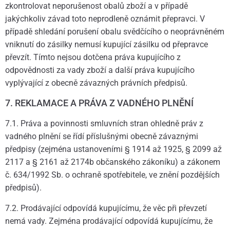
zkontrolovat neporušenost obalů zboží a v případě
jakýchkoliv závad toto neprodleně oznámit přepravci. V
případě shledání porušení obalu svědčícího o neoprávněném
vniknutí do zásilky nemusí kupující zásilku od přepravce
převzít. Tímto nejsou dotčena práva kupujícího z
odpovědnosti za vady zboží a další práva kupujícího
vyplývající z obecně závazných právních předpisů.
7. REKLAMACE A PRÁVA Z VADNÉHO PLNĚNÍ
7.1. Práva a povinnosti smluvních stran ohledně práv z
vadného plnění se řídí příslušnými obecně závaznými
předpisy (zejména ustanoveními § 1914 až 1925, § 2099 až
2117 a § 2161 až 2174b občanského zákoníku) a zákonem
č. 634/1992 Sb. o ochraně spotřebitele, ve znění pozdějších
předpisů).
7.2. Prodávající odpovídá kupujícímu, že věc při převzetí
nemá vady. Zejména prodávající odpovídá kupujícímu, že