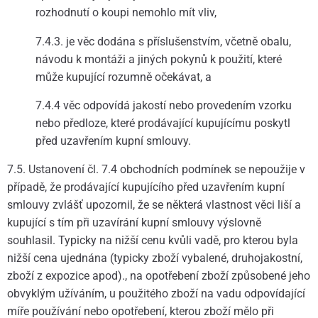
rozhodnutí o koupi nemohlo mít vliv,
7.4.3. je věc dodána s příslušenstvím, včetně obalu,
návodu k montáži a jiných pokynů k použití, které
může kupující rozumně očekávat, a
7.4.4 věc odpovídá jakostí nebo provedením vzorku
nebo předloze, které prodávající kupujícímu poskytl
před uzavřením kupní smlouvy.
7.5. Ustanovení čl. 7.4 obchodních podmínek se nepoužije v
případě, že prodávající kupujícího před uzavřením kupní
smlouvy zvlášť upozornil, že se některá vlastnost věci liší a
kupující s tím při uzavírání kupní smlouvy výslovně
souhlasil. Typicky na nižší cenu kvůli vadě, pro kterou byla
nižší cena ujednána (typicky zboží vybalené, druhojakostní,
zboží z expozice apod)., na opotřebení zboží způsobené jeho
obvyklým užíváním, u použitého zboží na vadu odpovídající
míře používání nebo opotřebení, kterou zboží mělo při