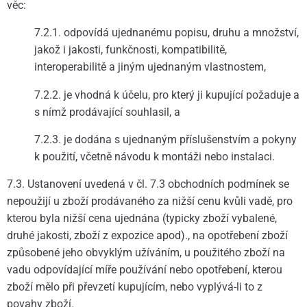
věc:
7.2.1. odpovídá ujednanému popisu, druhu a množství,
jakož i jakosti, funkčnosti, kompatibilitě,
interoperabilitě a jiným ujednaným vlastnostem,
7.2.2. je vhodná k účelu, pro který ji kupující požaduje a
s nímž prodávající souhlasil, a
7.2.3. je dodána s ujednaným příslušenstvím a pokyny
k použití, včetně návodu k montáži nebo instalaci.
7.3. Ustanovení uvedená v čl. 7.3 obchodních podmínek se
nepoužijí u zboží prodávaného za nižší cenu kvůli vadě, pro
kterou byla nižší cena ujednána (typicky zboží vybalené,
druhé jakosti, zboží z expozice apod)., na opotřebení zboží
způsobené jeho obvyklým užíváním, u použitého zboží na
vadu odpovídající míře používání nebo opotřebení, kterou
zboží mělo při převzetí kupujícím, nebo vyplývá-li to z
povahy zboží.