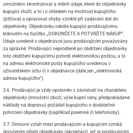
umožněno zkontrolovat a měnit údaje, které do objednávky
kupující vložil, a to i s ohledem na možnost kupujícího
zjišťovat a opravovat chyby vzniklé při zadávání dat do
objednávky. Objednávku odešle kupující prodávajícímu
kliknutím na tlačítko „DOKONČETE A POTVRĎTE NÁKUP“.
Údaje uvedené v objednávce jsou prodávajícím považovány
za správné. Prodávající neprodleně po obdržení objednávky
toto obdržení kupujícímu potvrdí elektronickou poštou, a to
na adresu elektronické pošty kupujícího uvedenou v
uživatelském účtu či v objednávce (dále jen „elektronická
adresa kupujícího“).
3.6. Prodávající je vždy oprávněn v závislosti na charakteru
objednávky (množství zboží, výše kupní ceny, předpokládané
náklady na dopravu) požádat kupujícího o dodatečné
potvrzení objednávky (například písemně či telefonicky).
3.7. Smluvní vztah mezi prodávajícím a kupujícím vzniká
doručením přijetí objednávky (akceptací), jež je prodávajícím