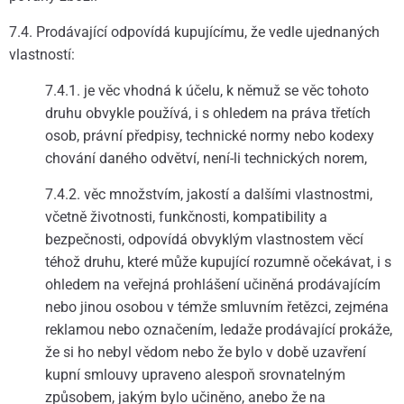
7.4. Prodávající odpovídá kupujícímu, že vedle ujednaných
vlastností:
7.4.1. je věc vhodná k účelu, k němuž se věc tohoto
druhu obvykle používá, i s ohledem na práva třetích
osob, právní předpisy, technické normy nebo kodexy
chování daného odvětví, není-li technických norem,
7.4.2. věc množstvím, jakostí a dalšími vlastnostmi,
včetně životnosti, funkčnosti, kompatibility a
bezpečnosti, odpovídá obvyklým vlastnostem věcí
téhož druhu, které může kupující rozumně očekávat, i s
ohledem na veřejná prohlášení učiněná prodávajícím
nebo jinou osobou v témže smluvním řetězci, zejména
reklamou nebo označením, ledaže prodávající prokáže,
že si ho nebyl vědom nebo že bylo v době uzavření
kupní smlouvy upraveno alespoň srovnatelným
způsobem, jakým bylo učiněno, anebo že na