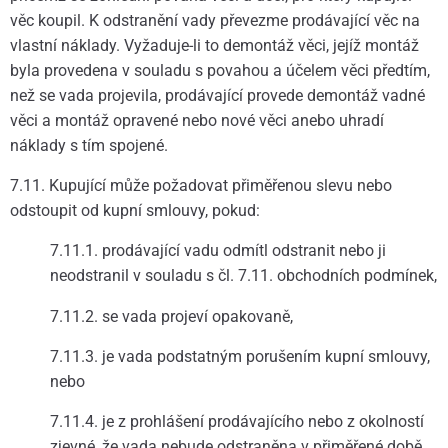
věc koupil. K odstranění vady převezme prodávající věc na
vlastní náklady. Vyžaduje-li to demontáž věci, jejíž montáž
byla provedena v souladu s povahou a účelem věci předtím,
než se vada projevila, prodávající provede demontáž vadné
věci a montáž opravené nebo nové věci anebo uhradí
náklady s tím spojené.
7.11. Kupující může požadovat přiměřenou slevu nebo
odstoupit od kupní smlouvy, pokud:
7.11.1. prodávající vadu odmítl odstranit nebo ji
neodstranil v souladu s čl. 7.11. obchodních podmínek,
7.11.2. se vada projeví opakovaně,
7.11.3. je vada podstatným porušením kupní smlouvy,
nebo
7.11.4. je z prohlášení prodávajícího nebo z okolností
zjevné, že vada nebude odstraněna v přiměřené době