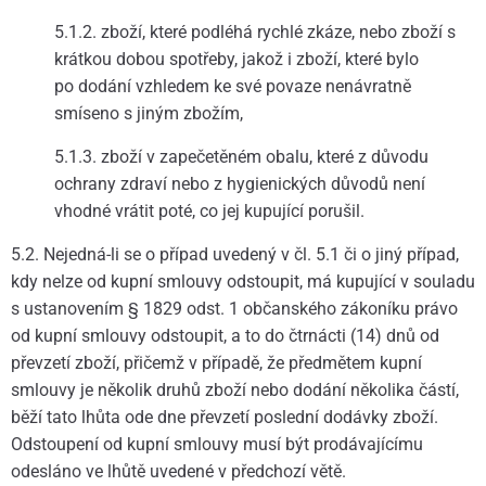
5.1.2. zboží, které podléhá rychlé zkáze, nebo zboží s
krátkou dobou spotřeby, jakož i zboží, které bylo
po dodání vzhledem ke své povaze nenávratně
smíseno s jiným zbožím,
5.1.3. zboží v zapečetěném obalu, které z důvodu
ochrany zdraví nebo z hygienických důvodů není
vhodné vrátit poté, co jej kupující porušil.
5.2. Nejedná-li se o případ uvedený v čl. 5.1 či o jiný případ,
kdy nelze od kupní smlouvy odstoupit, má kupující v souladu
s ustanovením § 1829 odst. 1 občanského zákoníku právo
od kupní smlouvy odstoupit, a to do čtrnácti (14) dnů od
převzetí zboží, přičemž v případě, že předmětem kupní
smlouvy je několik druhů zboží nebo dodání několika částí,
běží tato lhůta ode dne převzetí poslední dodávky zboží.
Odstoupení od kupní smlouvy musí být prodávajícímu
odesláno ve lhůtě uvedené v předchozí větě.