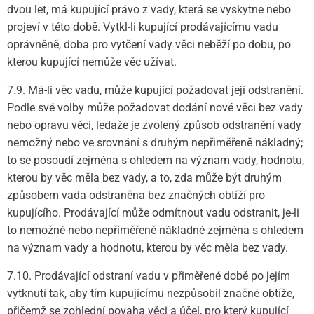
dvou let, má kupující právo z vady, která se vyskytne nebo
projeví v této době. Vytkl-li kupující prodávajícímu vadu
oprávněně, doba pro vytčení vady věci neběží po dobu, po
kterou kupující nemůže věc užívat.
7.9. Má-li věc vadu, může kupující požadovat její odstranění.
Podle své volby může požadovat dodání nové věci bez vady
nebo opravu věci, ledaže je zvolený způsob odstranění vady
nemožný nebo ve srovnání s druhým nepřiměřeně nákladný;
to se posoudí zejména s ohledem na význam vady, hodnotu,
kterou by věc měla bez vady, a to, zda může být druhým
způsobem vada odstraněna bez značných obtíží pro
kupujícího. Prodávající může odmítnout vadu odstranit, je-li
to nemožné nebo nepřiměřeně nákladné zejména s ohledem
na význam vady a hodnotu, kterou by věc měla bez vady.
7.10. Prodávající odstraní vadu v přiměřené době po jejím
vytknutí tak, aby tím kupujícímu nezpůsobil značné obtíže,
přičemž se zohlední povaha věci a účel, pro který kupující