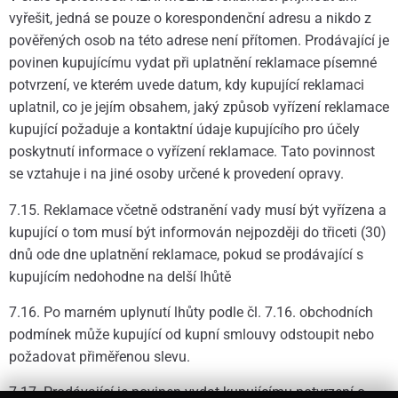
vyřešit, jedná se pouze o korespondenční adresu a nikdo z
pověřených osob na této adrese není přítomen. Prodávající je
povinen kupujícímu vydat při uplatnění reklamace písemné
potvrzení, ve kterém uvede datum, kdy kupující reklamaci
uplatnil, co je jejím obsahem, jaký způsob vyřízení reklamace
kupující požaduje a kontaktní údaje kupujícího pro účely
poskytnutí informace o vyřízení reklamace. Tato povinnost
se vztahuje i na jiné osoby určené k provedení opravy.
7.15. Reklamace včetně odstranění vady musí být vyřízena a
kupující o tom musí být informován nejpozději do třiceti (30)
dnů ode dne uplatnění reklamace, pokud se prodávající s
kupujícím nedohodne na delší lhůtě
7.16. Po marném uplynutí lhůty podle čl. 7.16. obchodních
podmínek může kupující od kupní smlouvy odstoupit nebo
požadovat přiměřenou slevu.
7.17. Prodávající je povinen vydat kupujícímu potvrzení o