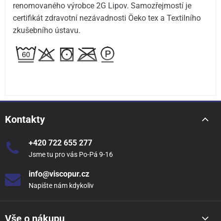
renomovaného výrobce 2G Lipov. Samozřejmostí je
certifikát zdravotní nezávadnosti Öeko tex a Textilního
zkušebního ústavu.
Kontakty
+420 722 655 277
Jsme tu pro vás Po-Pá 9-16
info@viscopur.cz
Napište nám kdykoliv
Vše o nákupu