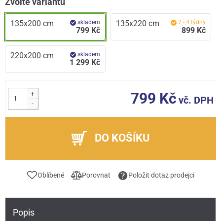
Zvolte variantu
135x200 cm
skladem
135x220 cm
2 - 4 týdny
799 Kč
899 Kč
220x200 cm
skladem
1 299 Kč
+
799 Kč
vč. DPH
-
DO KOŠÍKU
Oblíbené
Porovnat
Položit dotaz prodejci
Popis