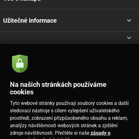
Užitečné informace
Akce a novinky e-mailem
Odeslat
Na našich stránkách používáme
Souhlasím se
zásadami zpracování osobních údajů
cookies
Tyto webové stránky používají soubory cookies a další
sledovací nástroje s cílem vylepšení uživatelského
prostředí, zobrazení přizpůsobeného obsahu a reklam,
CZ
analýzy návštěvnosti webových stránek a zjištění
zdroje návštěvnosti. Přečtěte si naše
zásady o