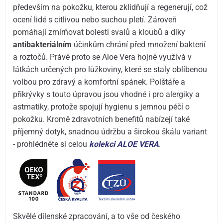
především na pokožku, kterou zklidňují a regenerují, což
ocení lidé s citlivou nebo suchou pletí. Zároveň
pomáhají zmírňovat bolesti svalů a kloubů a díky
antibakteriálním
účinkům chrání před množení bakterií
a roztočů. Právě proto se Aloe Vera hojně využívá v
látkách určených pro lůžkoviny, které se staly oblíbenou
volbou pro zdravý a komfortní spánek. Polštáře a
přikrývky s touto úpravou jsou vhodné i pro alergiky a
astmatiky, protože spojují hygienu s jemnou péčí o
pokožku. Kromě zdravotních benefitů nabízejí také
příjemný dotyk, snadnou údržbu a širokou škálu variant
- prohlédněte si celou
kolekci ALOE VERA
.
Skvělé dílenské zpracování, a to vše od českého